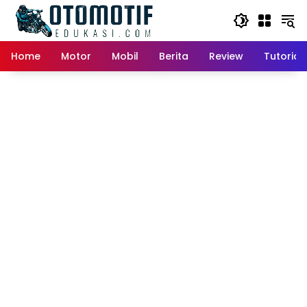
Skip
to
content
Home
Motor
Mobil
Berita
Review
Tutorial