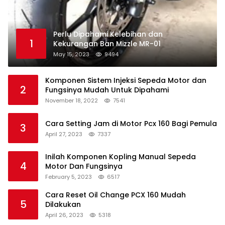
Perlu Dipahami Kelebihan dan
1
Kekurangan Ban Mizzle MR-01
May 15, 2023
9494
Komponen Sistem Injeksi Sepeda Motor dan
2
Fungsinya Mudah Untuk Dipahami
November 18, 2022
7541
Cara Setting Jam di Motor Pcx 160 Bagi Pemula
3
April 27, 2023
7337
Inilah Komponen Kopling Manual Sepeda
4
Motor Dan Fungsinya
February 5, 2023
6517
Cara Reset Oil Change PCX 160 Mudah
5
Dilakukan
April 26, 2023
5318