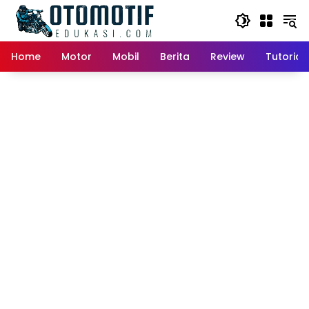
Skip
to
content
Home
Motor
Mobil
Berita
Review
Tutorial