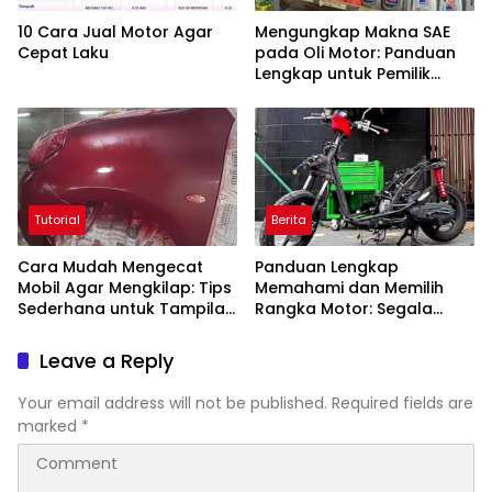
10 Cara Jual Motor Agar
Mengungkap Makna SAE
Cepat Laku
pada Oli Motor: Panduan
Lengkap untuk Pemilik
Kendaraan
Tutorial
Berita
Cara Mudah Mengecat
Panduan Lengkap
Mobil Agar Mengkilap: Tips
Memahami dan Memilih
Sederhana untuk Tampilan
Rangka Motor: Segala
Mobil Baru
yang Perlu Anda Ketahui
Leave a Reply
Your email address will not be published.
Required fields are
marked
*