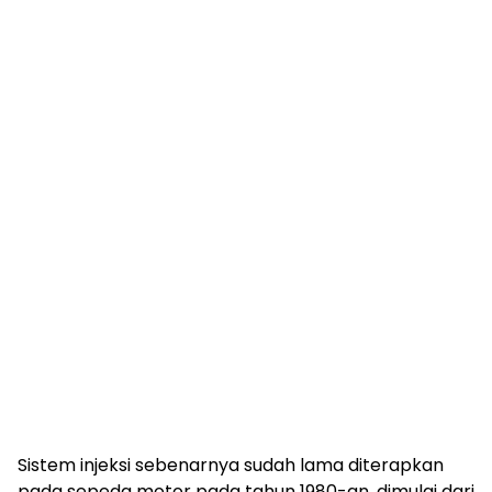
Sistem injeksi sebenarnya sudah lama diterapkan
pada sepeda motor pada tahun 1980-an, dimulai dari