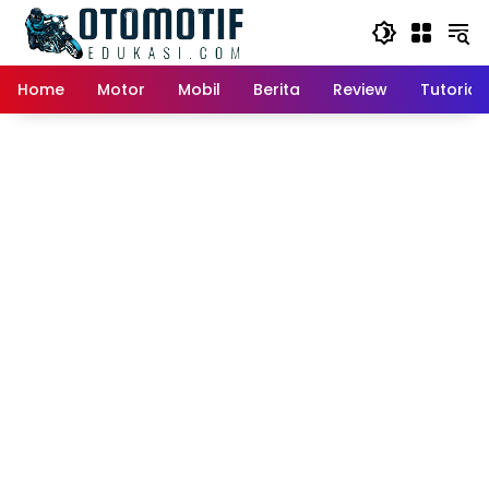
Skip
to
content
Home
Motor
Mobil
Berita
Review
Tutorial