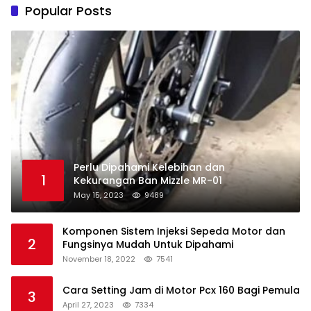
Popular Posts
Perlu Dipahami Kelebihan dan
1
Kekurangan Ban Mizzle MR-01
May 15, 2023
9489
Komponen Sistem Injeksi Sepeda Motor dan
2
Fungsinya Mudah Untuk Dipahami
November 18, 2022
7541
Cara Setting Jam di Motor Pcx 160 Bagi Pemula
3
April 27, 2023
7334