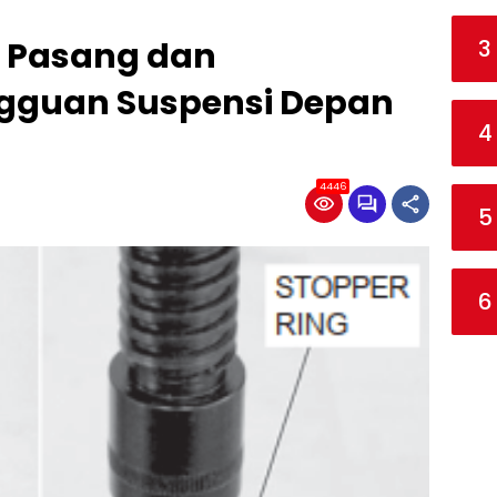
3
 Pasang dan
gguan Suspensi Depan
4
4446
5
6