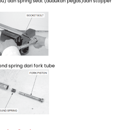
pu) dan spring seat (dudukan pegas)dan stopper
nd spring dari fork tube