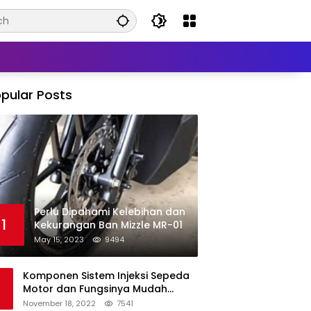
pular Posts
Perlu Dipahami Kelebihan dan
1
Kekurangan Ban Mizzle MR-01
May 15, 2023
9494
Komponen Sistem Injeksi Sepeda
Motor dan Fungsinya Mudah
Untuk Dipahami
November 18, 2022
7541