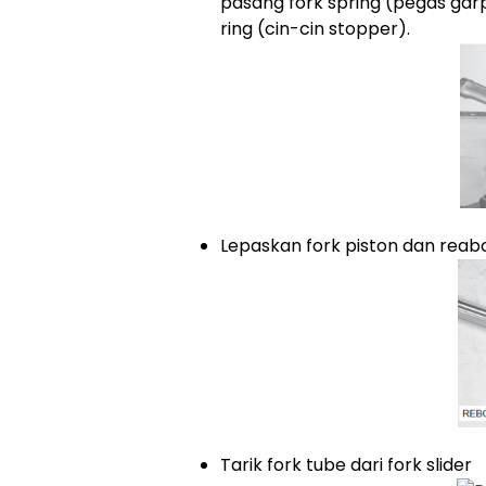
pasang fork spring (pegas gar
ring (cin-cin stopper).
Lepaskan fork piston dan reabo
Tarik fork tube dari fork slider