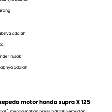
kurang
babnya adalah
tal
inder rusak
babnya adalah
sepeda motor honda supra X 125
egas) menggunakan press hidrolik kemudian