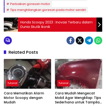
Perbaikan goresan motor
Tips menghilangkan goresan pada motor sendiri
Honda Scoopy 2023 : Inovasi Terbaru dalam
Dunia Skutik Ikonik
Related Posts
Tutorial
Tutorial
Cara Mematikan Alarm
Cara Mudah Mengecat
Motor Scoopy dengan
Mobil Agar Mengkilap: Tips
Mudah
Sederhana untuk Tampilan