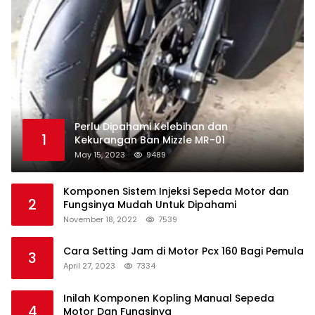
Perlu Dipahami Kelebihan dan
1
Kekurangan Ban Mizzle MR-01
May 15, 2023
9489
Komponen Sistem Injeksi Sepeda Motor dan
2
Fungsinya Mudah Untuk Dipahami
November 18, 2022
7539
Cara Setting Jam di Motor Pcx 160 Bagi Pemula
3
April 27, 2023
7334
Inilah Komponen Kopling Manual Sepeda
4
Motor Dan Fungsinya