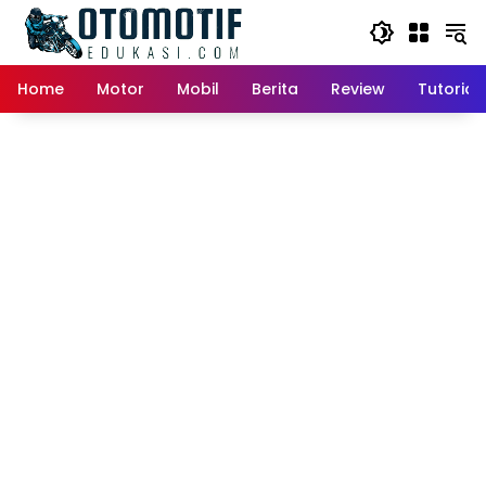
Skip
to
content
Home
Motor
Mobil
Berita
Review
Tutorial