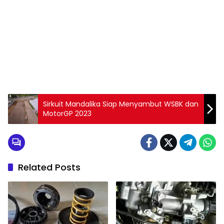
Sirkuit Mandalika Siap Menyambut WSBK dan
MotorGP 2023
Related Posts