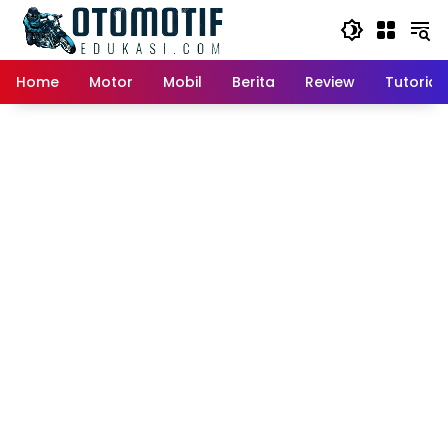
Skip
to
content
Home
Motor
Mobil
Berita
Review
Tutorial