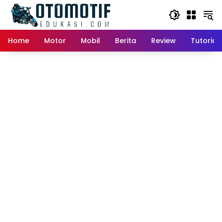
Skip
to
content
Home
Motor
Mobil
Berita
Review
Tutorial