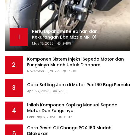
Perlu Dipahami Kelebihan dan
1
Kekurangan Ban Mizzle MR-01
May 15, 2023
9489
Komponen Sistem Injeksi Sepeda Motor dan
2
Fungsinya Mudah Untuk Dipahami
November 18, 2022
7536
Cara Setting Jam di Motor Pcx 160 Bagi Pemula
3
April 27, 2023
7333
Inilah Komponen Kopling Manual Sepeda
4
Motor Dan Fungsinya
February 5, 2023
6517
Cara Reset Oil Change PCX 160 Mudah
5
Dilakukan