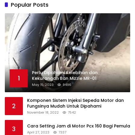
Popular Posts
Perlu Dipahami Kelebihan dan
1
Kekurangan Ban Mizzle MR-01
May 15, 2023
9496
Komponen Sistem Injeksi Sepeda Motor dan
2
Fungsinya Mudah Untuk Dipahami
November 18, 2022
7542
Cara Setting Jam di Motor Pcx 160 Bagi Pemula
3
April 27, 2023
7337