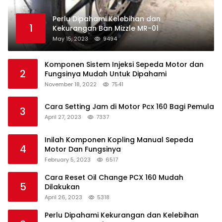
Perlu Dipahami Kelebihan dan
1
Kekurangan Ban Mizzle MR-01
May 15, 2023
9494
Komponen Sistem Injeksi Sepeda Motor dan
2
Fungsinya Mudah Untuk Dipahami
November 18, 2022
7541
Cara Setting Jam di Motor Pcx 160 Bagi Pemula
3
April 27, 2023
7337
Inilah Komponen Kopling Manual Sepeda
4
Motor Dan Fungsinya
February 5, 2023
6517
Cara Reset Oil Change PCX 160 Mudah
5
Dilakukan
April 26, 2023
5318
Perlu Dipahami Kekurangan dan Kelebihan