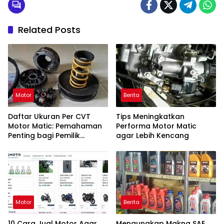
Related Posts
Motor
Berita
Daftar Ukuran Per CVT
Tips Meningkatkan
Motor Matic: Pemahaman
Performa Motor Matic
Penting bagi Pemilik
agar Lebih Kencang
Kendaraan
Motor
Berita
10 Cara Jual Motor Agar
Mengungkap Makna SAE