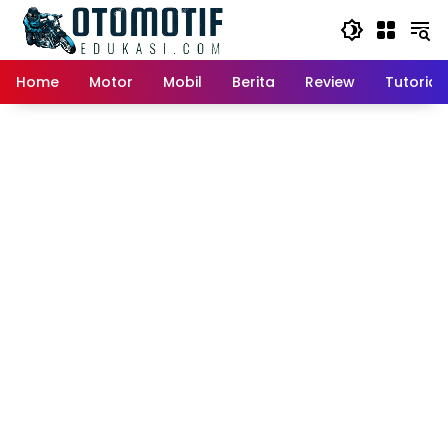
Skip
to
content
Home
Motor
Mobil
Berita
Review
Tutorial