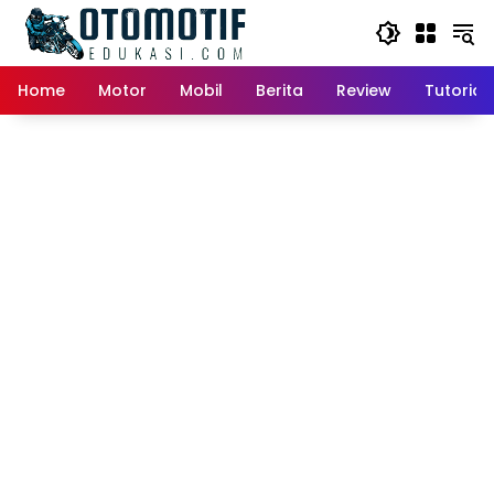
Skip
to
content
Home
Motor
Mobil
Berita
Review
Tutorial