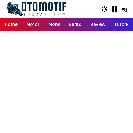
Skip
to
content
Home
Motor
Mobil
Berita
Review
Tutorial