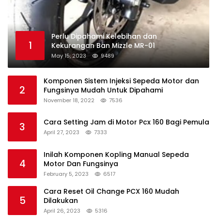
Perlu Dipahami Kelebihan dan
1
Kekurangan Ban Mizzle MR-01
May 15, 2023
9489
Komponen Sistem Injeksi Sepeda Motor dan
2
Fungsinya Mudah Untuk Dipahami
November 18, 2022
7536
Cara Setting Jam di Motor Pcx 160 Bagi Pemula
3
April 27, 2023
7333
Inilah Komponen Kopling Manual Sepeda
4
Motor Dan Fungsinya
February 5, 2023
6517
Cara Reset Oil Change PCX 160 Mudah
5
Dilakukan
April 26, 2023
5316