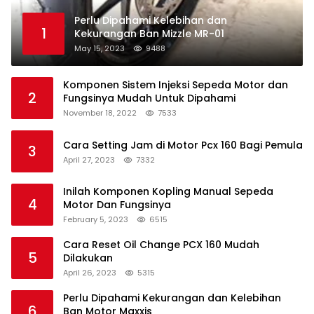
Perlu Dipahami Kelebihan dan
1
Kekurangan Ban Mizzle MR-01
May 15, 2023
9488
Komponen Sistem Injeksi Sepeda Motor dan
2
Fungsinya Mudah Untuk Dipahami
November 18, 2022
7533
Cara Setting Jam di Motor Pcx 160 Bagi Pemula
3
April 27, 2023
7332
Inilah Komponen Kopling Manual Sepeda
4
Motor Dan Fungsinya
February 5, 2023
6515
Cara Reset Oil Change PCX 160 Mudah
5
Dilakukan
April 26, 2023
5315
Perlu Dipahami Kekurangan dan Kelebihan
6
Ban Motor Maxxis