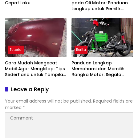
Cepat Laku
pada Oli Motor: Panduan
Lengkap untuk Pemilik
Kendaraan
Tutorial
Berita
Cara Mudah Mengecat
Panduan Lengkap
Mobil Agar Mengkilap: Tips
Memahami dan Memilih
Sederhana untuk Tampilan
Rangka Motor: Segala
Mobil Baru
yang Perlu Anda Ketahui
Leave a Reply
Your email address will not be published.
Required fields are
marked
*