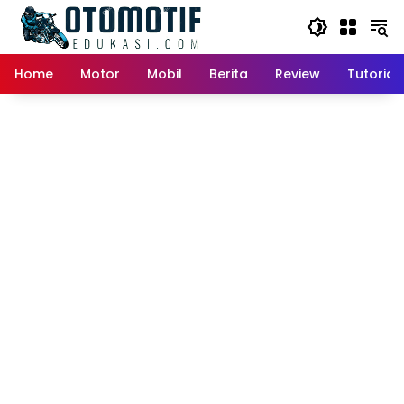
Skip
to
content
Home
Motor
Mobil
Berita
Review
Tutorial