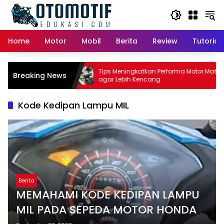
Skip
to
content
Home
Motor
Mobil
Berita
Review
Tutorial
tor Matic:
Tips Meningkatkan Performa Motor Matic
Breaking News
i Pemilik
agar Lebih Kencang
Kode Kedipan Lampu MIL
Berita
MEMAHAMI KODE KEDIPAN LAMPU
MIL PADA SEPEDA MOTOR HONDA