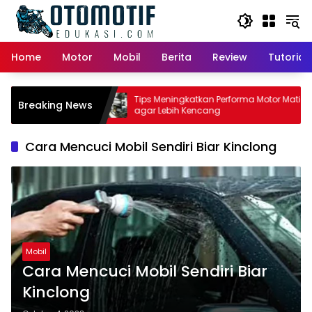
Skip
to
content
Home
Motor
Mobil
Berita
Review
Tutorial
or Matic:
Tips Meningkatkan Performa Motor Matic
Breaking News
 Pemilik
agar Lebih Kencang
Cara Mencuci Mobil Sendiri Biar Kinclong
Mobil
Cara Mencuci Mobil Sendiri Biar
Kinclong