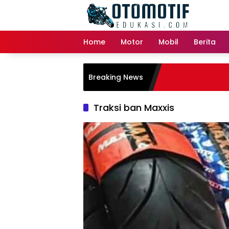
Skip
to
content
Home
Motor
Mobil
Berita
Breaking News
Traksi ban Maxxis