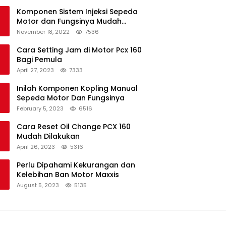
Komponen Sistem Injeksi Sepeda
Motor dan Fungsinya Mudah
Untuk Dipahami
November 18, 2022
7536
Cara Setting Jam di Motor Pcx 160
Bagi Pemula
April 27, 2023
7333
Inilah Komponen Kopling Manual
Sepeda Motor Dan Fungsinya
February 5, 2023
6516
Cara Reset Oil Change PCX 160
Mudah Dilakukan
April 26, 2023
5316
Perlu Dipahami Kekurangan dan
Kelebihan Ban Motor Maxxis
August 5, 2023
5135