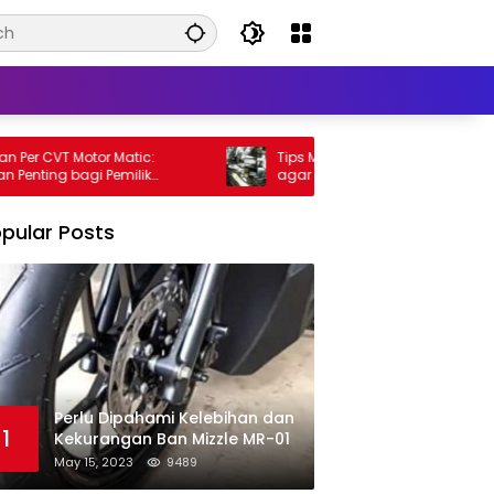
r CVT Motor Matic:
Tips Meningkatkan Performa Motor M
ing bagi Pemilik
agar Lebih Kencang
pular Posts
Perlu Dipahami Kelebihan dan
1
Kekurangan Ban Mizzle MR-01
May 15, 2023
9489