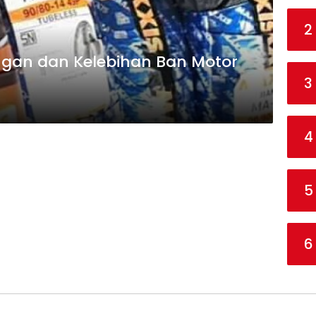
2
ngan dan Kelebihan Ban Motor
3
4
5
6