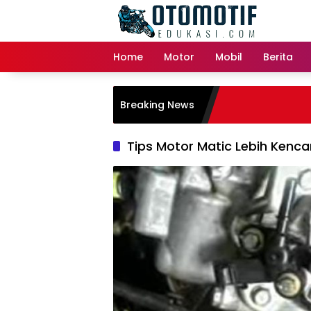
Skip
to
content
Home
Motor
Mobil
Berita
Breaking News
Tips Motor Matic Lebih Kenc