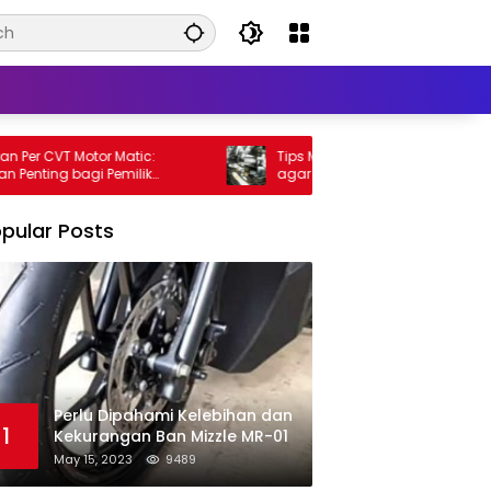
er CVT Motor Matic:
Tips Meningkatkan Performa Motor M
ing bagi Pemilik
agar Lebih Kencang
pular Posts
Perlu Dipahami Kelebihan dan
1
Kekurangan Ban Mizzle MR-01
May 15, 2023
9489