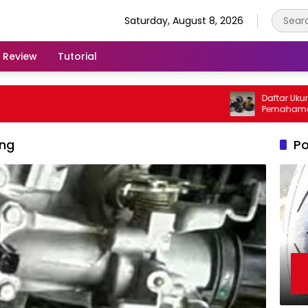
Saturday, August 8, 2026
Review
Tutorial
Daftar Ukuran P
Pemahaman Pent
Kendaraan
ang
Po