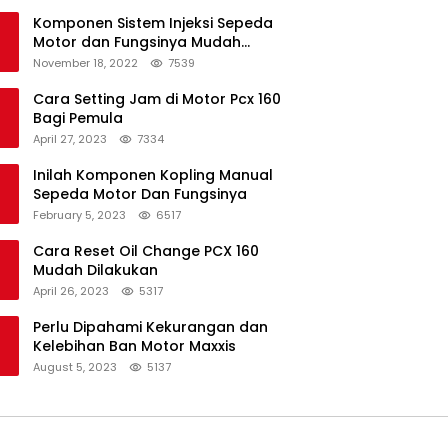
Komponen Sistem Injeksi Sepeda
Motor dan Fungsinya Mudah
Untuk Dipahami
November 18, 2022
7539
Cara Setting Jam di Motor Pcx 160
Bagi Pemula
April 27, 2023
7334
Inilah Komponen Kopling Manual
Sepeda Motor Dan Fungsinya
February 5, 2023
6517
Cara Reset Oil Change PCX 160
Mudah Dilakukan
April 26, 2023
5317
Perlu Dipahami Kekurangan dan
Kelebihan Ban Motor Maxxis
August 5, 2023
5137