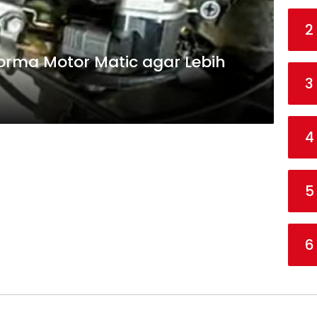
2
orma Motor Matic agar Lebih
3
4
5
6