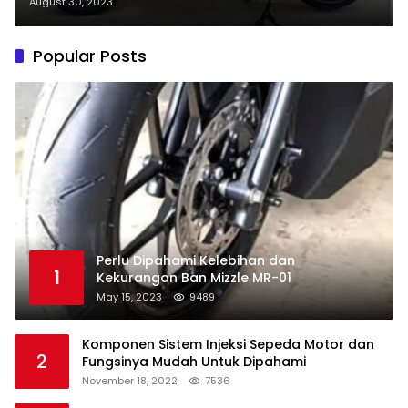
Ramah Lingkungan
August 30, 2023
Popular Posts
Perlu Dipahami Kelebihan dan
1
Kekurangan Ban Mizzle MR-01
May 15, 2023
9489
Komponen Sistem Injeksi Sepeda Motor dan
2
Fungsinya Mudah Untuk Dipahami
November 18, 2022
7536