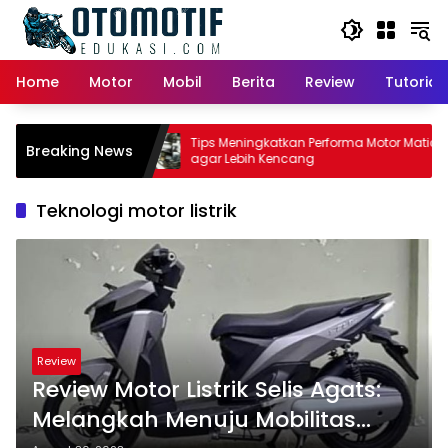
Skip
to
content
Home
Motor
Mobil
Berita
Review
Tutorial
or Matic:
Tips Meningkatkan Performa Motor Matic
Breaking News
 Pemilik
agar Lebih Kencang
Teknologi motor listrik
Review
Review Motor Listrik Selis Agats:
Melangkah Menuju Mobilitas