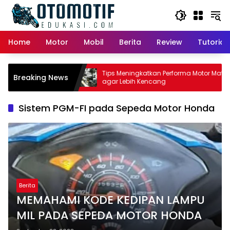
Skip
to
content
Home
Motor
Mobil
Berita
Review
Tutorial
tor Matic:
Tips Meningkatkan Performa Motor Matic
Breaking News
i Pemilik
agar Lebih Kencang
Sistem PGM-FI pada Sepeda Motor Honda
Berita
MEMAHAMI KODE KEDIPAN LAMPU
MIL PADA SEPEDA MOTOR HONDA