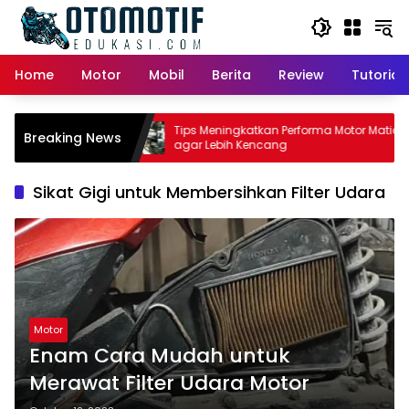
Skip
to
content
Home
Motor
Mobil
Berita
Review
Tutorial
or Matic:
Tips Meningkatkan Performa Motor Matic
Breaking News
 Pemilik
agar Lebih Kencang
Sikat Gigi untuk Membersihkan Filter Udara
Motor
Enam Cara Mudah untuk
Merawat Filter Udara Motor