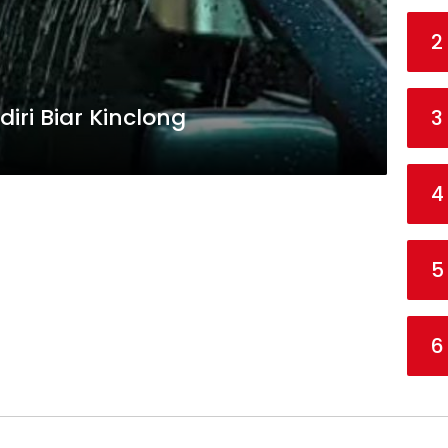
2
iri Biar Kinclong
3
4
5
6