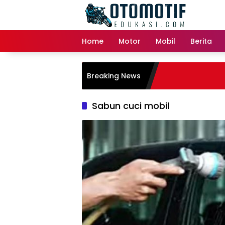
Skip
to
content
Home
Motor
Mobil
Berita
Breaking News
Sabun cuci mobil