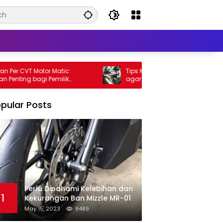
r CVT Motor Matic:
Tips Meningkatkan Performa Motor M
ing bagi Pemilik
agar Lebih Kencang
pular Posts
Perlu Dipahami Kelebihan dan
1
Kekurangan Ban Mizzle MR-01
May 15, 2023
9489