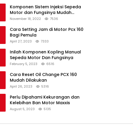
Komponen Sistem Injeksi Sepeda
Motor dan Fungsinya Mudah
Untuk Dipahami
November 18, 2022
7536
Cara Setting Jam di Motor Pcx 160
Bagi Pemula
April 27, 2023
7333
Inilah Komponen Kopling Manual
Sepeda Motor Dan Fungsinya
February 5, 2023
6516
Cara Reset Oil Change PCX 160
Mudah Dilakukan
April 26, 2023
5316
Perlu Dipahami Kekurangan dan
Kelebihan Ban Motor Maxxis
August 5, 2023
5135