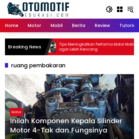
Skip
to
content
Home
Motor
Mobil
Berita
Review
Tutorial
or Matic:
Tips Meningkatkan Performa Motor Matic
Breaking News
 Pemilik
agar Lebih Kencang
ruang pembakaran
Motor
Inilah Komponen Kepala Silinder
Motor 4-Tak dan Fungsinya