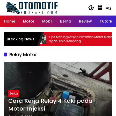
Skip
to
content
Home
Motor
Mobil
Berita
Review
Tutorial
or Matic:
Tips Meningkatkan Performa Motor Matic
Breaking News
 Pemilik
agar Lebih Kencang
Relay Motor
Berita
Cara Kerja Relay 4 Kaki pada
Motor Injeksi