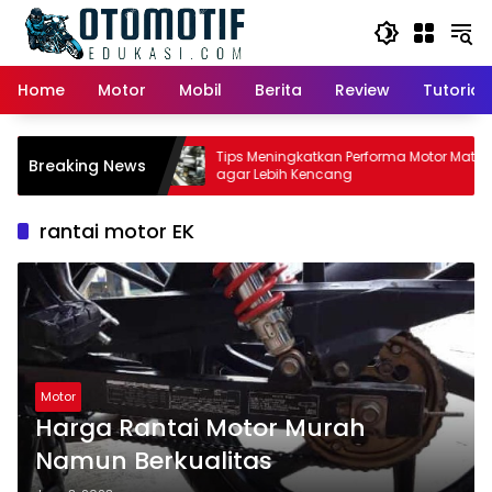
Skip
to
content
Home
Motor
Mobil
Berita
Review
Tutorial
tor Matic:
Tips Meningkatkan Performa Motor Matic
Breaking News
i Pemilik
agar Lebih Kencang
rantai motor EK
Motor
Harga Rantai Motor Murah
Namun Berkualitas