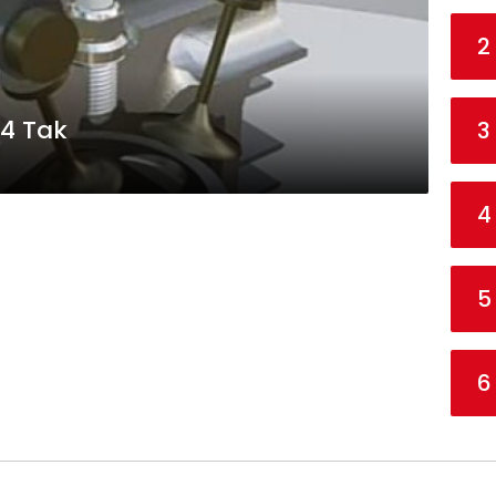
2
 4 Tak
3
4
5
6