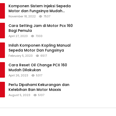
Komponen Sistem Injeksi Sepeda
Motor dan Fungsinya Mudah
Untuk Dipahami
November 18, 2022
7537
Cara Setting Jam di Motor Pcx 160
Bagi Pemula
April 27, 2023
7333
Inilah Komponen Kopling Manual
Sepeda Motor Dan Fungsinya
February 5, 2023
6517
Cara Reset Oil Change PCX 160
Mudah Dilakukan
April 26, 2023
5317
Perlu Dipahami Kekurangan dan
Kelebihan Ban Motor Maxxis
August 5, 2023
5137