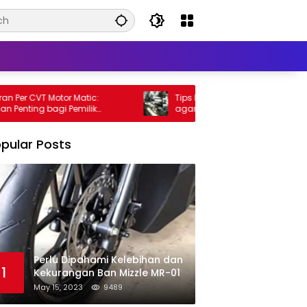
Per CVT Motor Matic:
Tips Meningkatkan Performa Motor 
nting bagi Pemilik
agar Lebih Kencang
pular Posts
Perlu Dipahami Kelebihan dan
1
Kekurangan Ban Mizzle MR-01
May 15, 2023
9489