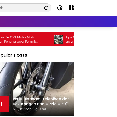
r CVT Motor Matic:
Tips Meningkatkan Performa Motor Ma
ing bagi Pemilik
agar Lebih Kencang
pular Posts
Perlu Dipahami Kelebihan dan
1
Kekurangan Ban Mizzle MR-01
May 15, 2023
9489