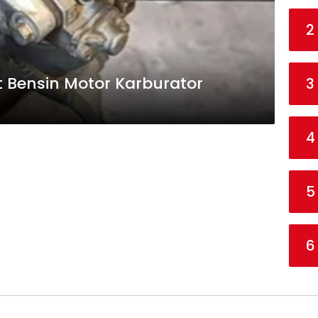
2
 Bensin Motor Karburator
3
4
5
6