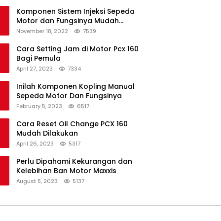
Komponen Sistem Injeksi Sepeda
Motor dan Fungsinya Mudah
Untuk Dipahami
November 18, 2022
7539
Cara Setting Jam di Motor Pcx 160
Bagi Pemula
April 27, 2023
7334
Inilah Komponen Kopling Manual
Sepeda Motor Dan Fungsinya
February 5, 2023
6517
Cara Reset Oil Change PCX 160
Mudah Dilakukan
April 26, 2023
5317
Perlu Dipahami Kekurangan dan
Kelebihan Ban Motor Maxxis
August 5, 2023
5137