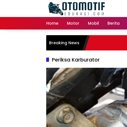
Skip
to
content
Home
Motor
Mobil
Berita
Breaking News
Periksa Karburator