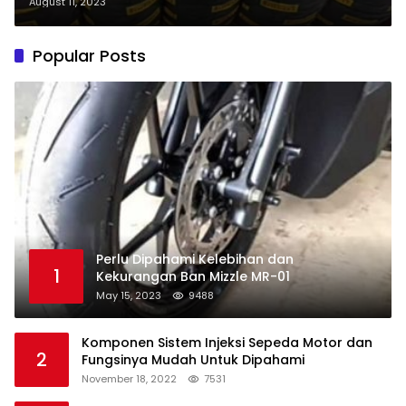
untuk Kegiatan Berkendara Anda
August 11, 2023
Popular Posts
Perlu Dipahami Kelebihan dan
1
Kekurangan Ban Mizzle MR-01
May 15, 2023
9488
Komponen Sistem Injeksi Sepeda Motor dan
2
Fungsinya Mudah Untuk Dipahami
November 18, 2022
7531