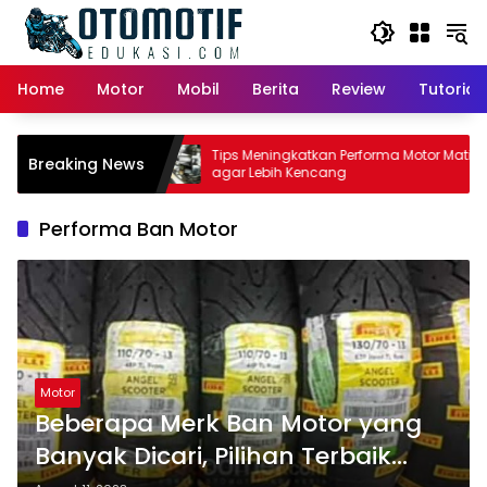
Skip
to
content
Home
Motor
Mobil
Berita
Review
Tutorial
tor Matic:
Tips Meningkatkan Performa Motor Matic
Breaking News
 Pemilik
agar Lebih Kencang
Performa Ban Motor
Motor
Beberapa Merk Ban Motor yang
Banyak Dicari, Pilihan Terbaik