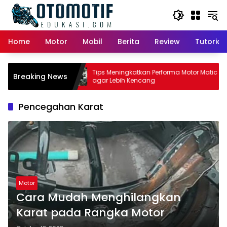
Skip
to
content
Home
Motor
Mobil
Berita
Review
Tutorial
r Matic:
Tips Meningkatkan Performa Motor Matic
Breaking News
Pemilik
agar Lebih Kencang
Pencegahan Karat
Motor
Cara Mudah Menghilangkan
Karat pada Rangka Motor