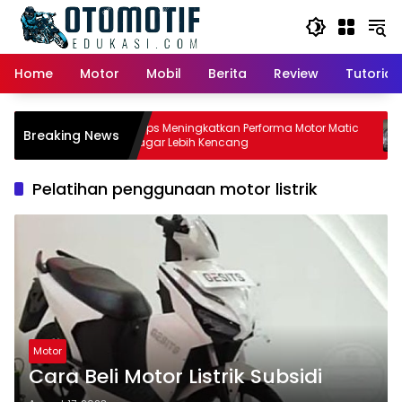
Skip
to
content
Home
Motor
Mobil
Berita
Review
Tutorial
ic:
Tips Meningkatkan Performa Motor Matic
Breaking News
lik
agar Lebih Kencang
Pelatihan penggunaan motor listrik
Motor
Cara Beli Motor Listrik Subsidi