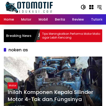
Skip
to
content
Home
Motor
Mobil
Berita
Review
Tutorial
 Matic:
Tips Meningkatkan Performa Motor Matic
Breaking News
emilik
agar Lebih Kencang
noken as
Motor
Inilah Komponen Kepala Silinder
Motor 4-Tak dan Fungsinya