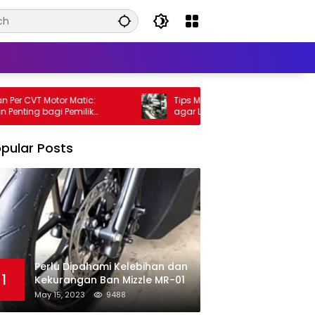
 CVT Motor Matic:
Tips Meningkatkan Performa Motor Ma
ng bagi Pemilik
agar Lebih Kencang
pular Posts
Perlu Dipahami Kelebihan dan
1
Kekurangan Ban Mizzle MR-01
May 15, 2023
9488