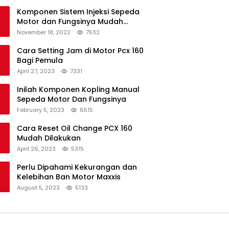
Komponen Sistem Injeksi Sepeda
Motor dan Fungsinya Mudah
Untuk Dipahami
November 18, 2022
7532
Cara Setting Jam di Motor Pcx 160
Bagi Pemula
April 27, 2023
7331
Inilah Komponen Kopling Manual
Sepeda Motor Dan Fungsinya
February 5, 2023
6515
Cara Reset Oil Change PCX 160
Mudah Dilakukan
April 26, 2023
5315
Perlu Dipahami Kekurangan dan
Kelebihan Ban Motor Maxxis
August 5, 2023
5133