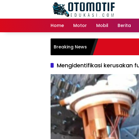
Skip
to
content
Home
Motor
Mobil
Berita
Breaking News
Mengidentifikasi kerusakan 