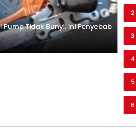
2
 Pump Tidak Bunyi, Ini Penyebab
3
4
5
6