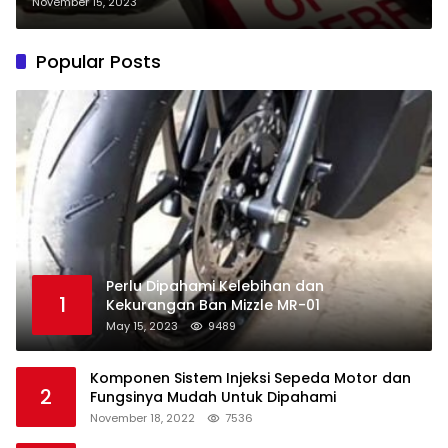
untuk Motor
November 15, 2023
Popular Posts
Perlu Dipahami Kelebihan dan
1
Kekurangan Ban Mizzle MR-01
May 15, 2023
9489
Komponen Sistem Injeksi Sepeda Motor dan
2
Fungsinya Mudah Untuk Dipahami
November 18, 2022
7536