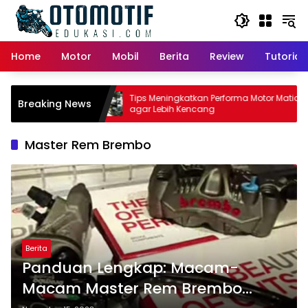
Skip
to
content
Home
Motor
Mobil
Berita
Review
Tutorial
or Matic:
Tips Meningkatkan Performa Motor Matic
Breaking News
Pemilik
agar Lebih Kencang
Master Rem Brembo
Berita
Panduan Lengkap: Macam-
Macam Master Rem Brembo