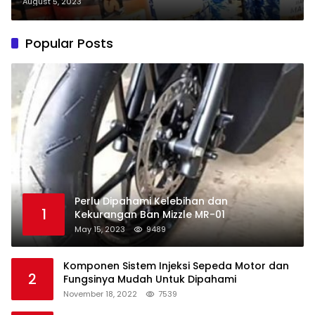
August 5, 2023
Popular Posts
Perlu Dipahami Kelebihan dan
1
Kekurangan Ban Mizzle MR-01
May 15, 2023
9489
Komponen Sistem Injeksi Sepeda Motor dan
2
Fungsinya Mudah Untuk Dipahami
November 18, 2022
7539