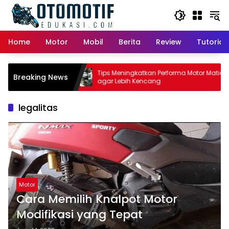
Skip
to
content
Home
Motor
Mobil
Berita
Review
Tutorial
or Matic:
Tips Meningkatkan Performa Motor Matic
Breaking News
 Pemilik
agar Lebih Kencang
legalitas
Motor
Cara Memilih Knalpot Motor
Modifikasi yang Tepat