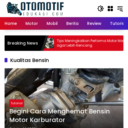
Skip
to
content
Home
Motor
Mobil
Berita
Review
Tutorial
tor Matic:
Tips Meningkatkan Performa Motor Matic
Breaking News
i Pemilik
agar Lebih Kencang
Kualitas Bensin
Tutorial
Begini Cara Menghemat Bensin
Motor Karburator