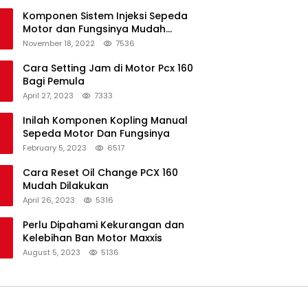
Komponen Sistem Injeksi Sepeda
Motor dan Fungsinya Mudah
Untuk Dipahami
November 18, 2022
7536
Cara Setting Jam di Motor Pcx 160
Bagi Pemula
April 27, 2023
7333
Inilah Komponen Kopling Manual
Sepeda Motor Dan Fungsinya
February 5, 2023
6517
Cara Reset Oil Change PCX 160
Mudah Dilakukan
April 26, 2023
5316
Perlu Dipahami Kekurangan dan
Kelebihan Ban Motor Maxxis
August 5, 2023
5136