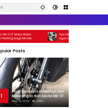
 CVT Motor Matic:
Tips Meningkatkan Performa Motor Mat
ng bagi Pemilik
agar Lebih Kencang
pular Posts
Perlu Dipahami Kelebihan dan
1
Kekurangan Ban Mizzle MR-01
May 15, 2023
9489