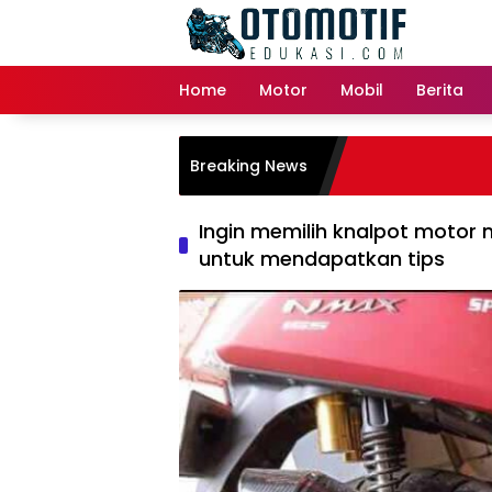
Skip
to
content
Home
Motor
Mobil
Berita
Breaking News
Ingin memilih knalpot motor m
untuk mendapatkan tips