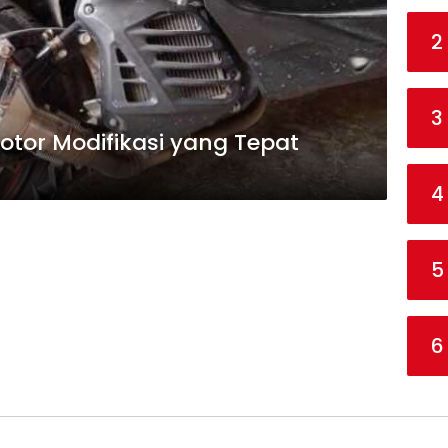
2
3
otor Modifikasi yang Tepat
4
5
6