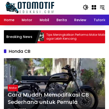
Skip
to
content
Home
Motor
Mobil
Berita
Review
Tutorial
or Matic:
Tips Meningkatkan Performa Motor Matic
Breaking News
 Pemilik
agar Lebih Kencang
Honda CB
Motor
Cara Mudah Memodifikasi CB
Sederhana untuk Pemula