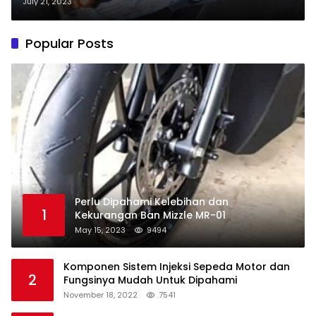
Solusinya
July 21, 2023
Popular Posts
Perlu Dipahami Kelebihan dan
1
Kekurangan Ban Mizzle MR-01
May 15, 2023
9494
Komponen Sistem Injeksi Sepeda Motor dan
2
Fungsinya Mudah Untuk Dipahami
November 18, 2022
7541