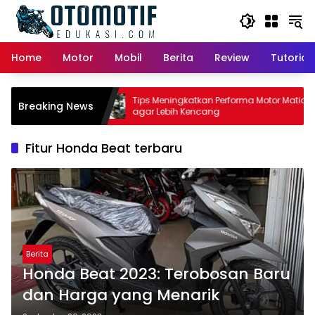
Skip
to
content
Home
Motor
Mobil
Berita
Review
Tutorial
or Matic:
Tips Meningkatkan Performa Motor Matic
Breaking News
Pemilik
agar Lebih Kencang
Fitur Honda Beat terbaru
Berita
Honda Beat 2023: Terobosan Baru
dan Harga yang Menarik