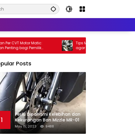
r CVT Motor Matic:
Tips Meningkatkan Performa Motor Ma
ing bagi Pemilik
agar Lebih Kencang
pular Posts
Perlu Dipahami Kelebihan dan
1
Kekurangan Ban Mizzle MR-01
May 15, 2023
9488