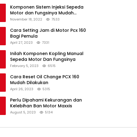
Komponen Sistem Injeksi Sepeda
Motor dan Fungsinya Mudah
Untuk Dipahami
November 18, 2022
7533
Cara Setting Jam di Motor Pcx 160
Bagi Pemula
April 27, 2023
7331
Inilah Komponen Kopling Manual
Sepeda Motor Dan Fungsinya
February 5, 2023
6515
Cara Reset Oil Change PCX 160
Mudah Dilakukan
April 26, 2023
5315
Perlu Dipahami Kekurangan dan
Kelebihan Ban Motor Maxxis
August 5, 2023
5134