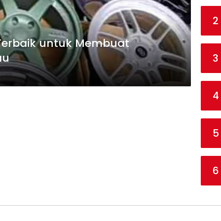
2
 Terbaik untuk Membuat
au
3
4
5
6