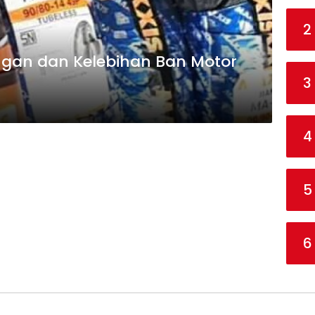
2
ngan dan Kelebihan Ban Motor
3
4
5
6