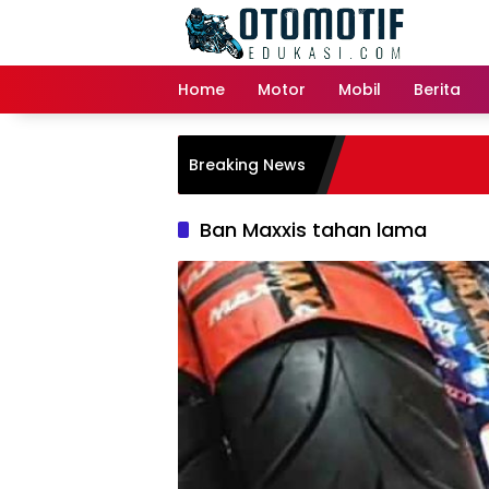
Skip
to
content
Home
Motor
Mobil
Berita
Breaking News
Ban Maxxis tahan lama