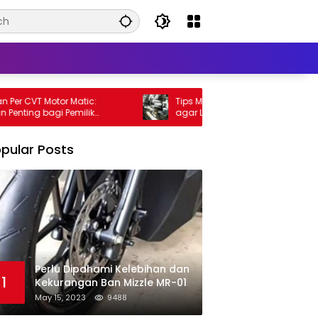
r CVT Motor Matic:
Tips Meningkatkan Performa Motor Ma
ng bagi Pemilik
agar Lebih Kencang
pular Posts
Perlu Dipahami Kelebihan dan
1
Kekurangan Ban Mizzle MR-01
May 15, 2023
9488