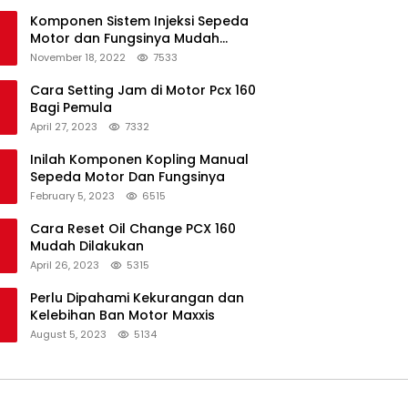
Komponen Sistem Injeksi Sepeda
Motor dan Fungsinya Mudah
Untuk Dipahami
November 18, 2022
7533
Cara Setting Jam di Motor Pcx 160
Bagi Pemula
April 27, 2023
7332
Inilah Komponen Kopling Manual
Sepeda Motor Dan Fungsinya
February 5, 2023
6515
Cara Reset Oil Change PCX 160
Mudah Dilakukan
April 26, 2023
5315
Perlu Dipahami Kekurangan dan
Kelebihan Ban Motor Maxxis
August 5, 2023
5134