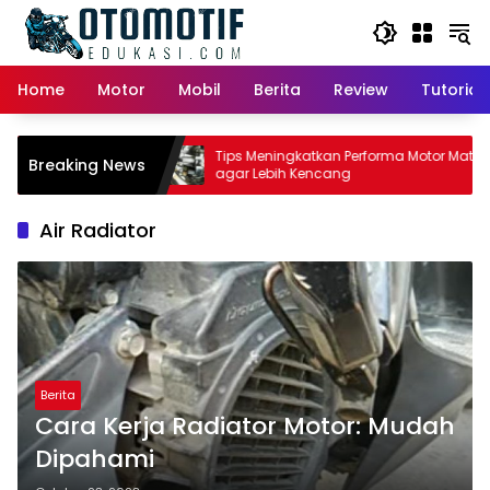
Skip
to
content
Home
Motor
Mobil
Berita
Review
Tutorial
tor Matic:
Tips Meningkatkan Performa Motor Matic
Breaking News
i Pemilik
agar Lebih Kencang
Air Radiator
Berita
Cara Kerja Radiator Motor: Mudah
Dipahami