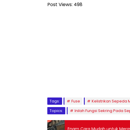
Post Views:
498
Tags:
Fuse
Kelistrikan Sepeda 
Topics:
Inilah Fungsi Sekring Pada 
Enam Cara Mudah untuk Merawa