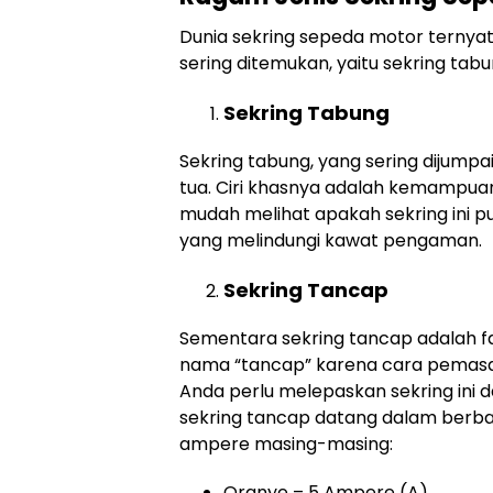
Dunia sekring sepeda motor ternyat
sering ditemukan, yaitu sekring tab
Sekring Tabung
Sekring tabung, yang sering dijump
tua. Ciri khasnya adalah kemampu
mudah melihat apakah sekring ini pu
yang melindungi kawat pengaman.
Sekring Tancap
Sementara sekring tancap adalah fa
nama “tancap” karena cara pemasan
Anda perlu melepaskan sekring ini d
sekring tancap datang dalam berba
ampere masing-masing:
Oranye – 5 Ampere (A)