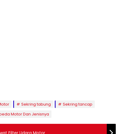
Motor
Sekring tabung
Sekring tancap
Sepeda Motor Dan Jenisnya
t Filter Udara Motor