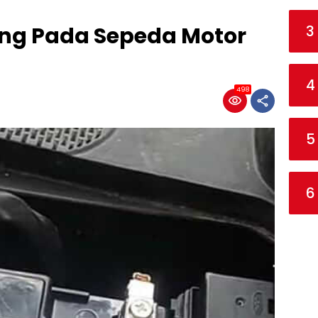
3
ring Pada Sepeda Motor
4
498
5
6