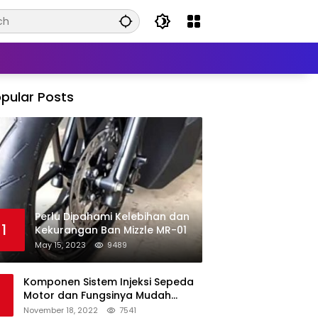
pular Posts
Perlu Dipahami Kelebihan dan
1
Kekurangan Ban Mizzle MR-01
May 15, 2023
9489
Komponen Sistem Injeksi Sepeda
Motor dan Fungsinya Mudah
Untuk Dipahami
November 18, 2022
7541